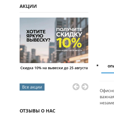
АКЦИИ
ОП
 скидка на
Скидка 10% на вывески до 25 августа
5% на новы
диодном
консультаци
Все акции
Офисно
важная
незаме
ОТЗЫВЫ О НАС