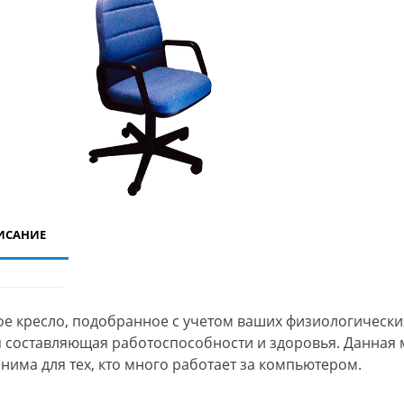
ИСАНИЕ
й заказ и бесплатная
Брошюровка на пружину - твердый
я по заказу - с 1 июля
переплет дипломов, курсовых,
диссертаций.
е кресло, подобранное с учетом ваших физиологически
 составляющая работоспособности и здоровья. Данная 
нима для тех, кто много работает за компьютером.