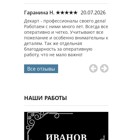
19.02.2026
Гаранина Н. ★★★★★
20.07.2026
диплом
10.
Декарт - профессионалы своего дела!
Расчпечатал 
Работаем с ними много лет. Всегда все
чертежами, пр
крытки к
оперативно и четко. Учитывают все
очереди посто
ьно,
пожелание и особенно внимательны к
таким желающ
деталям. Так же отдельная
коридор набил
е очень
благодарность за оперативную
работу, что не мало важно!
Все отзывы
НАШИ РАБОТЫ