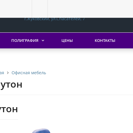
140180, Московская обл.,
г.Жуковский, ул.Спасателей, 7
ПОЛИГРАФИЯ
ЦЕНЫ
КОНТАКТЫ
Офисная мебель
ая
утон
утон